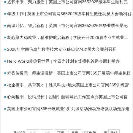
逐梦未来，聚力搬迁｜英国上市公司官网3652025级本科生顺利完
成校区搬迁工作
年级工作 | 英国上市公司官网3652025级本科生搬迁动员大会顺利召
开
南望计忆，智启新程｜英国上市公司官网3652026届毕业季全景纪
实
凝心聚力稳就业，精准护航启新程 | 学院召开2026届毕业生就业工
作推进会
2026年空间信息与数字技术专业秭归实习动员大会顺利召开
Hello World带你看世界 | 李四光计划专场模拟答辩会顺利举办
粽香传暖意，师生话温情｜英国上市公司官网365开展端午师生包粽
联谊活动
校企携手，共育英才｜胜意科技×地大英国上市公司官网365训练营
结营暨实践育人综合实践基地授牌
心向暖阳，悦纳成长｜团辅引航辅导员工作室承办英国上市公司官
网3655.25系列活动
英国上市公司官网365开展就业“系”列谈活动推动招培就联动走深走
实
共407条
首页
上页
下页
尾页
1/28
到第
页
跳转