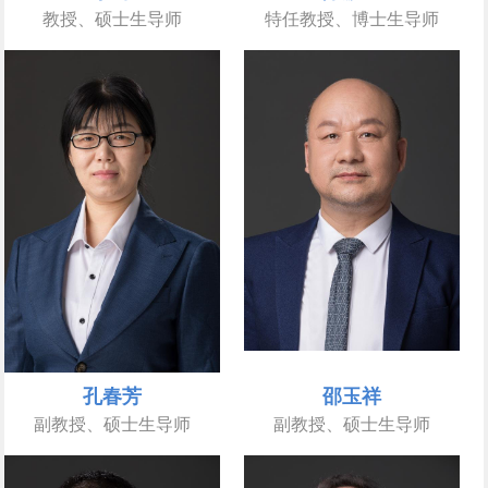
教授、硕士生导师
特任教授、博士生导师
孔春芳
邵玉祥
副教授、硕士生导师
副教授、硕士生导师