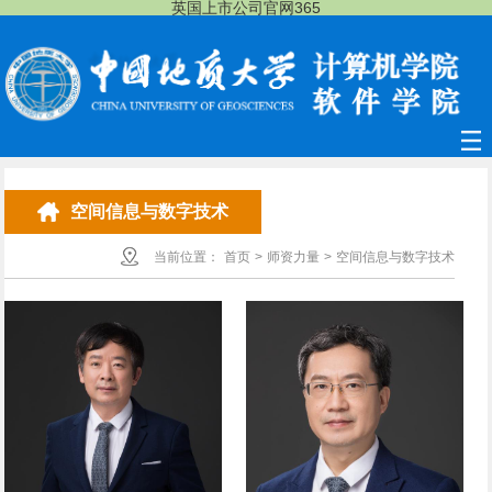
英国上市公司官网365
空间信息与数字技术
当前位置：
首页
>
师资力量
>
空间信息与数字技术