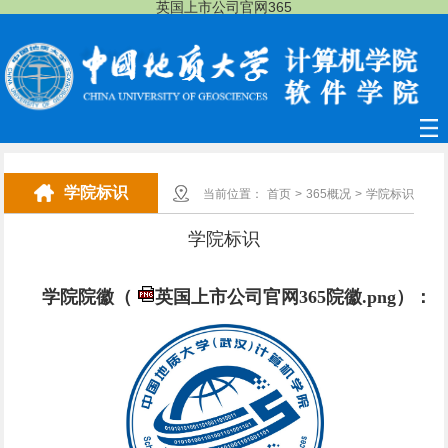
英国上市公司官网365
学院标识
当前位置：
首页
>
365概况
>
学院标识
学院标识
学院院徽（
英国上市公司官网365院徽.png
）：