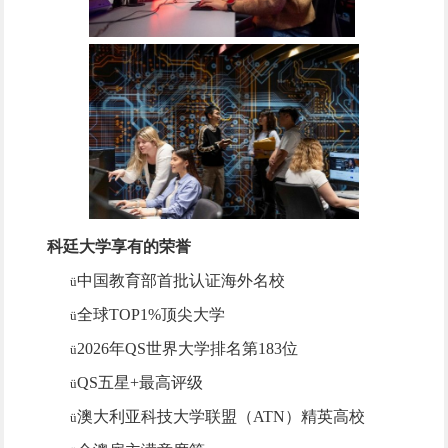
科廷大学享有的荣誉
中国教育部首批认证海外名校
ü
全球
TOP1%
顶尖大学
ü
2026
年
QS
世界大学
排名第
183
位
ü
QS
五星+最高评级
ü
澳大利亚科技大学联盟
（ATN）
精英高校
ü