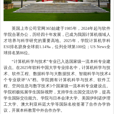
英国上市公司官网365始建于
1985
年，
2024
年起与软件
学院合署办公，历经四十年发展，已成为我国计算机领域人
才培养与科学研究的重要高地。
2025
年，学院计算机学科
ESI
排名跻身全球前
1.14‰
，位列全球第
100
位；
US News
全
球排名第
86
位
。
“计算机科学与技术”专业已入选国家级一流本科专业建
设点。在
2025
年软科中国大学专业排名中，计算机科学与技
术、软件工程、数据科学与大数据技术、智能科学与技术
4
个专业获评“
A
”档。学院拥有计算机科学与技术、软件工
程、空间信息与数字技术
3
个国家
级一流本科专业建设点
。
学院积极拓展学生国际视野，支持学生出国交流访学，提高
学生国际交往能力。学院与日本会津大学、美国伊利诺伊理
工大学、澳大利亚科廷大学等国际名校签署了合作办学协
议，开展本科教育中外合作办学。