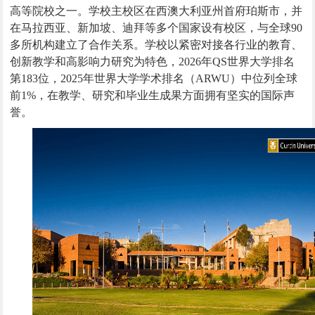
高等院校之一。学校主校区在西澳大利亚州首府珀斯市，并
在马拉西亚、新加坡、迪拜等多个国家设有校区，与全球
90
多所机构建立了合作关系。学校以紧密对接各行业的教育、
创新教学和高影响力研究为特色，
2026
年
QS
世界大学排名
第
183
位，
2025
年世界大学学术排名
（ARWU）
中位列全球
前
1%
，在教学、研究和毕业生成果方面拥有坚实的国际声
誉。